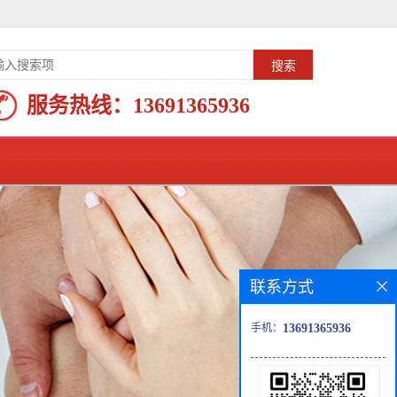
服务热线：
13691365936
联系方式
手机：
13691365936