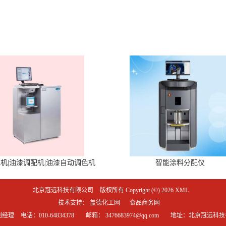
机|油漆调配机|油漆自动调色机
智能涂料分配仪
北京冠远科技有限公司
版权所有 Copyright (©) 2026
XML
技术支持：
盖德化工网
食品商务网
刘经理
电话：010-64834378
邮箱：
3476683974@qq.com
地址：北京冠远科技