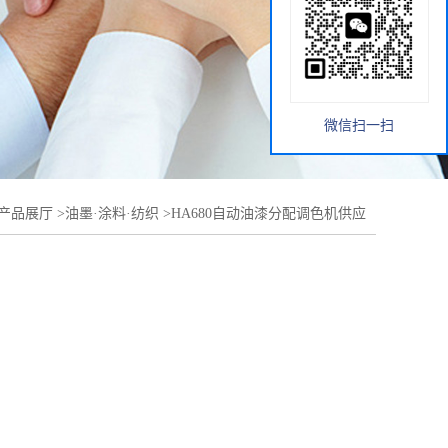
微信扫一扫
产品展厅
>
油墨·涂料·纺织
>
HA680自动油漆分配调色机供应