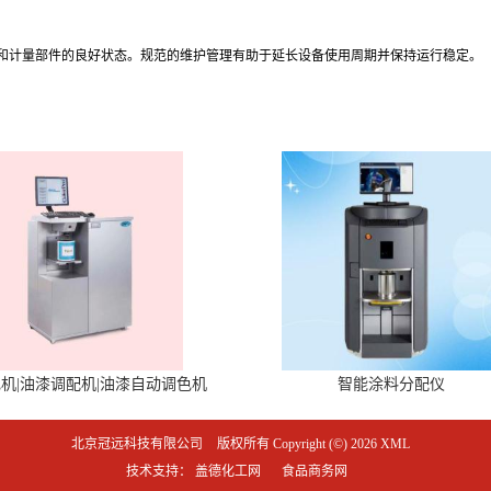
和计量部件的良好状态。规范的维护管理有助于延长设备使用周期并保持运行稳定。
机|油漆调配机|油漆自动调色机
智能涂料分配仪
北京冠远科技有限公司
版权所有 Copyright (©) 2026
XML
技术支持：
盖德化工网
食品商务网