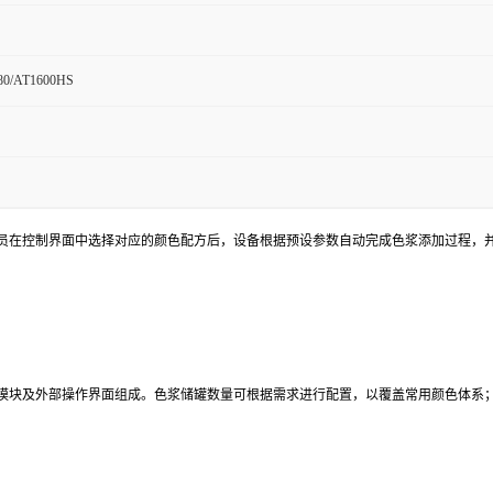
80/AT1600HS
员在控制界面中选择对应的颜色配方后，设备根据预设参数自动完成色浆添加过程，
模块及外部操作界面组成。色浆储罐数量可根据需求进行配置，以覆盖常用颜色体系