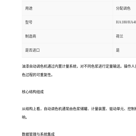
用途
分配调色
HA180/HA4
型号
制造商
荷兰
是否进口
是
油漆自动调色机通过内置计量系统，对不同色浆进行定量输送。操作人
色过程的可重复性。
核心结构组成
从结构上看，自动调色机通常由色浆储罐、计量装置、驱动单元、控制
响。
数据管理与系统集成