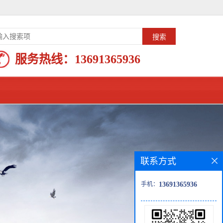
服务热线：
13691365936
联系方式
手机：
13691365936