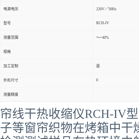
电源电压
220V／50Hz
RCH-IV
型号
测量范围
～+40%
规格
加工定制
是
0
外形尺寸
测量精度
帘线干热收缩仪RCH-I
子等窗帘织物在烤箱中干