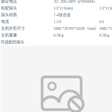
额定电压
AC 200-240V @50/60Hz
标配探头
1/2"(13mm)
1/2"(1
探头材质
7-4钛合金
电流
1.5A
6A
主机外形尺寸
348L*203W*242H（mm）
348L*
主机重量
6.5Kg
6.5Kg
可选配的探头