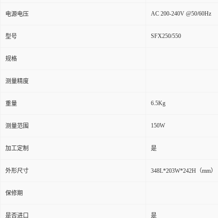
AC 200-240V @50/60Hz
电源电压
SFX250/550
型号
规格
测量精度
6.5Kg
重量
150W
测量范围
加工定制
是
外形尺寸
348L*203W*242H（mm）
保修期
是否进口
是