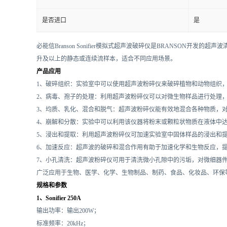
是否进口
是
必能信Branson Sonifier模拟式超声波破碎仪是BRANSON开
升及以上的静态或连续流样本，适合不同应用场景。
产品应用
1、破碎组织：实验室中可以使用超声波粉碎仪来破碎植物和动物组织
2、病毒、孢子的处理：利用超声波粉碎仪可以对微生物样品进行处理
3、均质、乳化、混合和脱气：超声波粉碎仪能有效地混合各种物质，
4、崩解和分散：实验中可以利用该仪器将粉末或颗粒状物质在液体中
5、浸出和提取：利用超声波粉碎仪可加速实验室中固体样品的浸出和
6、加速反应：超声波的破碎和混合作用有助于加速化学和生物反应，
7、小孔清洗：超声波粉碎仪可用于清洗微小孔隙中的污垢，对微细器
广泛应用于生物、医学、化学、生物制品、制药、食品、化妆品、环保
规格和参数
1、Sonifier 250A
输出功率：输出200W；
标准频率：20kHz；