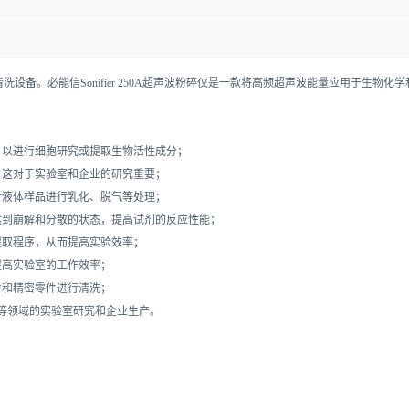
发的超声波清洗设备。必能信Sonifier 250A超声波粉碎仪是一款将高频超声波能量应用
，以进行细胞研究或提取生物活性成分；
，这对于实验室和企业的研究重要；
对液体样品进行乳化、脱气等处理；
达到崩解和分散的状态，提高试剂的反应性能；
提取程序，从而提高实验效率；
提高实验室的工作效率；
件和精密零件进行清洗；
等领域的实验室研究和企业生产。