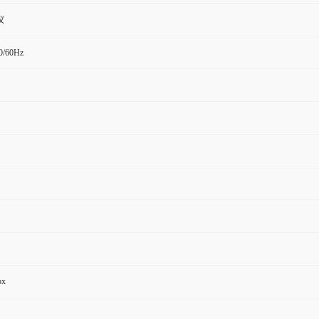
仪
/60Hz
px