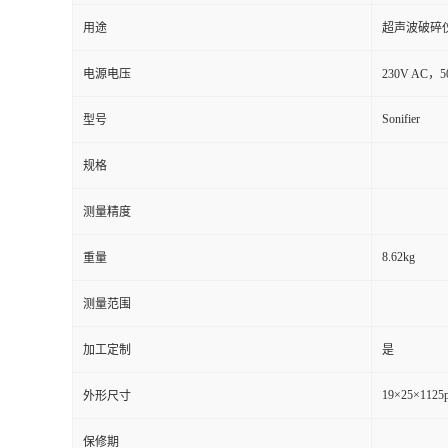
用途
超声波破碎
电源电压
230V AC，50
Sonifier
型号
规格
测量精度
8.62kg
重量
测量范围
加工定制
是
19×25×1125
外形尺寸
保修期