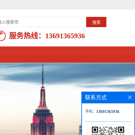
服务热线：
13691365936
联系方式
手机：
13691365936