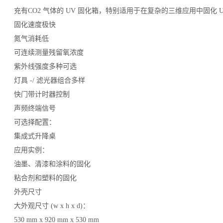
充有CO2 气体的 UV 固化箱，特别适用于在复杂的三维应用中固化 
固化速度极快
氮气消耗低
可连续测量残留氧浓度
紫外线强度多种可选
灯具 -/ 滤光器组合多样
快门带计时器控制
声频终端信号
可选择配置：
集成式升降桌
应用实例：
油墨、清漆和涂料的固化
粘合剂和塑料的固化
外壳尺寸
大外观尺寸 (w x h x d)：
530 mm x 920 mm x 530 mm