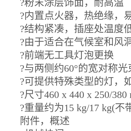
?粉末涂层饰面，耐高温
?内置点火器，热绝缘，易
?结构紧凑，插座处温度
?由于适合在气候室和风洞
?前端无工具灯泡更换
?与两侧约60°的宽对称光
?可提供特殊类型的灯，如
?尺寸460 x 440 x 250/380
?重量约为15 kg/17 kg(
附件，概述