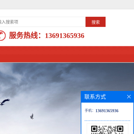
服务热线：
13691365936
联系方式
手机：
13691365936