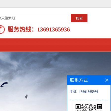
服务热线：
13691365936
联系方式
手机：
13691365936