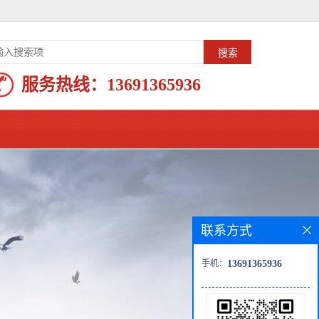
服务热线：
13691365936
联系方式
手机：
13691365936