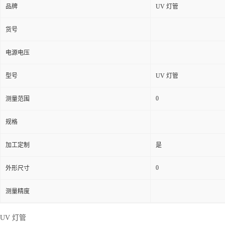
品牌
UV 灯管
货号
电源电压
型号
UV 灯管
0
测量范围
规格
加工定制
是
0
外形尺寸
测量精度
UV 灯管