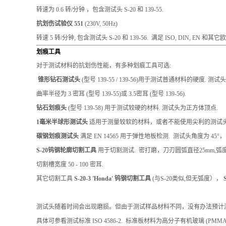
转速为 0.6 转/分钟 ，包含测试头 S-20 和 139-55.
抗划伤试验仪 551
(230V, 50Hz)
转速 5 转/分钟, 包含测试头 S-20 和 139-56. 满足 ISO, DIN, EN 和其
划痕工具
对于测试材料的抗划伤性能，有多种划痕工具可选:
锥形钻石测试头
(型号 139-55 / 139-56)用于测试普通材料的硬度. 测
曲率半径为 3 密耳 (型号 139-55)或 3.5密耳 (型号 139-56).
钻石划痕头
(型号 139-58) 用于测试较硬的材料. 测试头为正方体顶点.
1毫米半球形测试头
适用于测量较软的材料，或者不能使用尖利的测试头
碳钢划痕测试头
满足 EN 14565 用于弹性地板检测. 测试头角度为 45°，圆
S-20钨钢轮廓切割工具
用于切割测试. 密打磨，刀刃圆弧直径25mm,弧度
切割槽宽度 50 - 100 密耳.
其它切割工具
S-20-3 'Honda' 钨钢切割工具
(与S-20类似,但无弧度），
测试头随着时间会出现磨损。但由于测试样品材料不同，没有办法预计测
具体可参看测试标准 ISO 4586-2. 标准板材料为高分子有机玻璃 (P