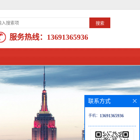
服务热线：
13691365936
联系方式
手机：
13691365936