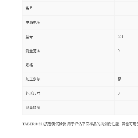
货号
电源电压
551
型号
0
测量范围
规格
加工定制
是
0
外形尺寸
测量精度
TABER® 551抗划伤试验仪
用于评估平面样品的抗划伤性能. 其也可用