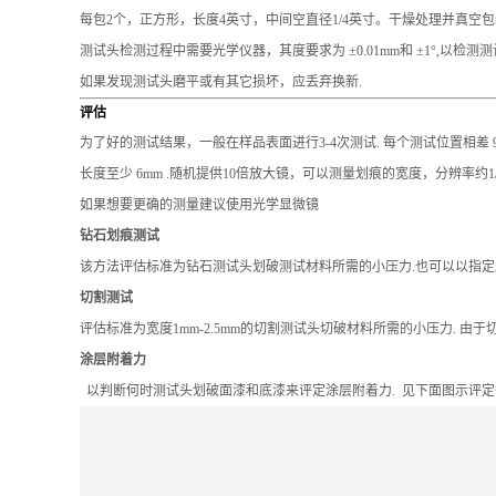
每包2个，正方形，长度4英寸，中间空直径1/4英寸。干燥处理并真空包
测试头检测过程中需要光学仪器，其度要求为 ±0.01mm和 ±1°,以检测
如果发现测试头磨平或有其它损坏，应丢弃换新.
评估
为了好的测试结果，一般在样品表面进行3-4次测试. 每个测试位置相差 90°(如 1
长度至少 6mm .随机提供10倍放大镜，可以测量划痕的宽度，分辨率约1/1
如果想要更确的测量建议使用光学显微镜
钻石划痕测试
该方法评估标准为钻石测试头划破测试材料所需的小压力.也可以以指定
切割测试
评估标准为宽度1mm-2.5mm的切割测试头切破材料所需的小压力. 
涂层附着力
以判断何时测试头划破面漆和底漆来评定涂层附着力. 见下面图示评定