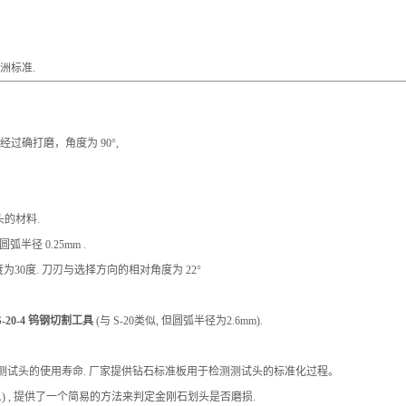
它欧洲标准.
试头经过确打磨，角度为 90°,
的材料.
弧半径 0.25mm .
为30度. 刀刃与选择方向的相对角度为 22°
S-20-4 钨钢切割工具
(与 S-20类似, 但圆弧半径为2.6mm).
试头的使用寿命. 厂家提供钻石标准板用于检测测试头的标准化过程。
MMA) , 提供了一个简易的方法来判定金刚石划头是否磨损.