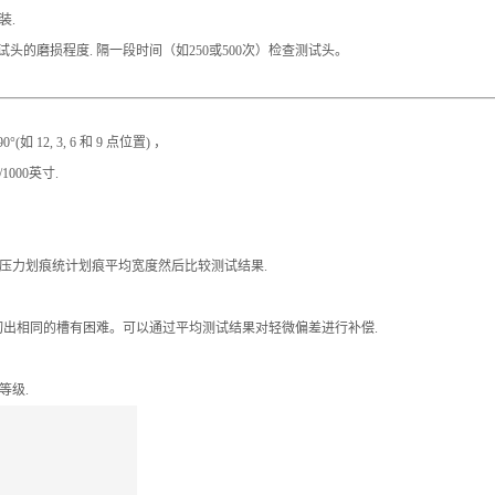
装.
测试头的磨损程度. 隔一段时间（如250或500次）检查测试头。
2, 3, 6 和 9 点位置) ，
000英寸.
压力划痕统计划痕平均宽度然后比较测试结果.
由于切出相同的槽有困难。可以通过平均测试结果对轻微偏差进行补偿.
等级.