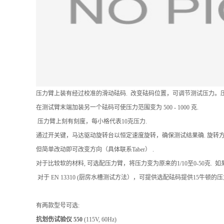
压力臂上装有经过校准的滑动砝码. 改变砝码位置，可调节测试压力。压力范围为
在测试臂末端加装另一个砝码可使压力范围变为 500 - 1000 克.
压力臂上刻有刻度，每小格代表10克压力.
通过开关键，马达驱动旋转台以恒定速度旋转，确保测试结果确. 旋转
但简单改动即可改变方向（具体联系Taber） .
对于比较软的材料, 可选配压力臂，将压力变为原来的1/10至0-50克. 如果要
对于 EN 13310 (厨房水槽测试方法），可提供选配砝码提供15牛顿的压
有两款型号可选:
抗划伤试验仪 550
(115V, 60Hz)