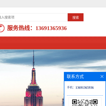
服务热线：
13691365936
联系方式
手机：
13691365936