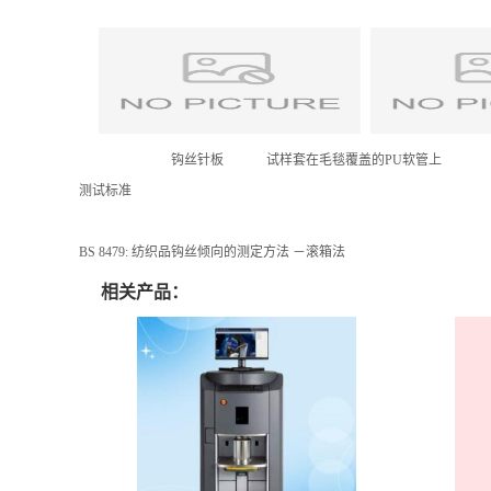
钩丝针板 试样套在毛毯覆盖的PU软管上
测试标准
BS 8479: 纺织品钩丝倾向的测定方法 －滚箱法
相关产品：