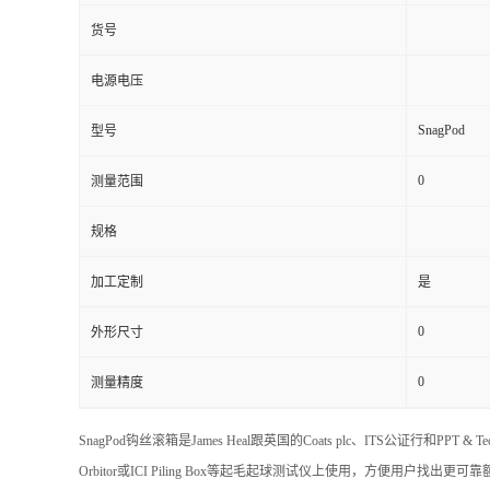
货号
电源电压
SnagPod
型号
0
测量范围
规格
加工定制
是
0
外形尺寸
0
测量精度
SnagPod钩丝滚箱是James Heal跟英国的Coats plc、ITS公证行和
Orbitor或ICI Piling Box等起毛起球测试仪上使用，方便用户找出更