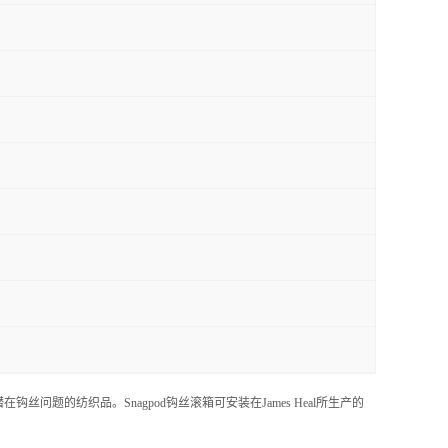
认出有潜在钩丝问题的纺织品。Snagpod钩丝滚箱可安装在James Heal所生产的