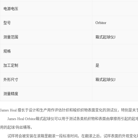
电源电压
Orbitor
型号
测量范围
箱式起球仪J
规格
加工定制
是
外形尺寸
箱式起球仪J
测量精度
James Heal 擅长于设计和生产用作评估针织和梭织织物表面变化的测试仪，特别是
James Heal Orbitor箱式起球仪可以用于测试各类机织物和表面由摩擦而引起的起
用的起球/钩丝桶等。
试样将会被安装在滚箱里翻滚一段标准时间。在翻滚之后，试样表面的外观变化将