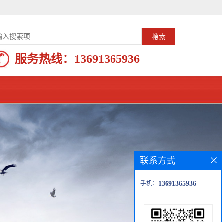
服务热线：
13691365936
联系方式
手机：
13691365936