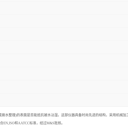
经过防水或拨水整理)的表面是否能抵抗被水沾湿。这部仪器具备时尚先进的结构，采用机
N,ISO和AATCC标准，经过M&S批核。