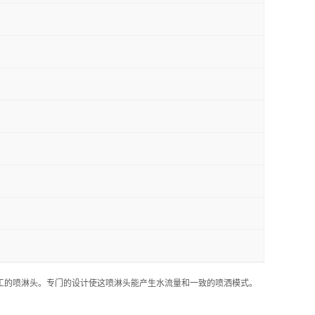
械加工的喷淋头。专门的设计使这喷淋头能产生水流量和一致的喷洒模式。