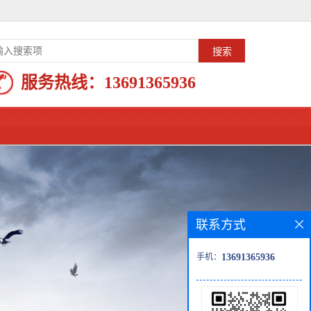
服务热线：
13691365936
联系方式
手机：
13691365936