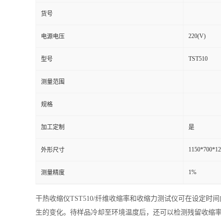
货号
220(V)
电源电压
TST510
型号
测量范围
规格
加工定制
是
1150*700*1
外形尺寸
1%
测量精度
干热收缩仪TST510/纤维收缩率和收缩力测试仪可在设定
生的变化。待样品冷却至环境温度后，还可以检测残留收缩