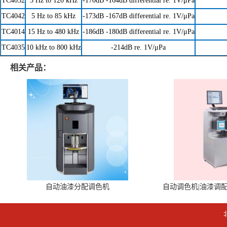
TC4032
5 Hz to 120 kHz
-170dB -164dB differential re. 1V/μPa
TC4042
5 Hz to 85 kHz
-173dB -167dB differential re. 1V/μPa
TC4014
15 Hz to 480 kHz
-186dB -180dB differential re. 1V/μPa
TC4035
10 kHz to 800 kHz
-214dB re. 1V/μPa
相关产品：
自动油漆分配调色机
自动调色机|油漆调