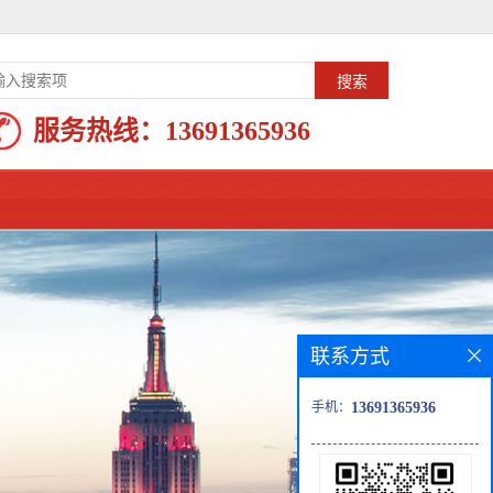
服务热线：
13691365936
联系方式
手机：
13691365936