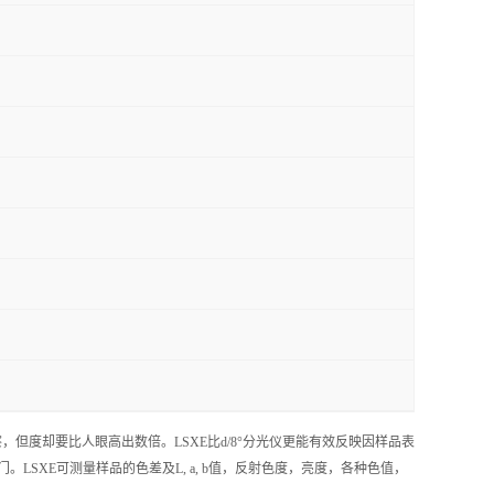
观察，但度却要比人眼高出数倍。LSXE比d/8°分光仪更能有效反映因样品表
SXE可测量样品的色差及L, a, b值，反射色度，亮度，各种色值，