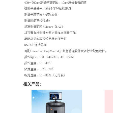
400－700nm测量光谱范围，10nm波长报告间隔
衍射光栅分光，256个半导体检测点
测量光度范围为0至150％
测量时间不超过3秒
标准测量面积为44mm（LAV）
机顶置有检测键方便启动样本测量工作
简明易见的模式设定状态指示灯
RS232C连接界面
可配HunterLab EasyMatch-QC颜色管理软件及各行业配色软件。
操作电压，100－240VAC，47－63HZ
操作温度，10－40℃
储藏温度，－20－70℃
相对湿度，10－90％（无冷凝）
相关产品：