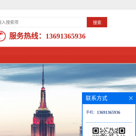
服务热线：
13691365936
联系方式
手机：
13691365936