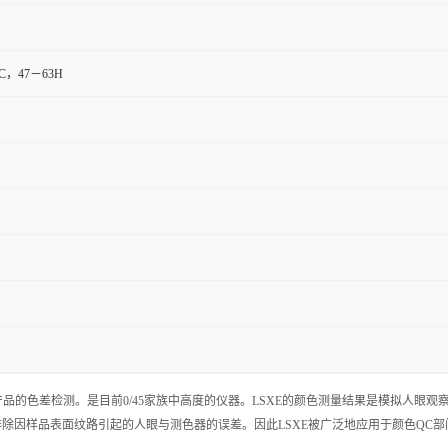
AC，47－63H
做家电产品的色差检测。是目前0/45家族中高度的仪器。LSXE的颜色测量结果是模拟人眼
因样品表面纹路引起的人眼与测色器的误差。因此LSXE被广泛地应用于颜色QC部门。L