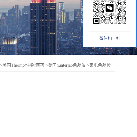
微信扫一扫
>
美国Thermo/生物/医药
>
美国hunterlab色差仪
>
家电色差检