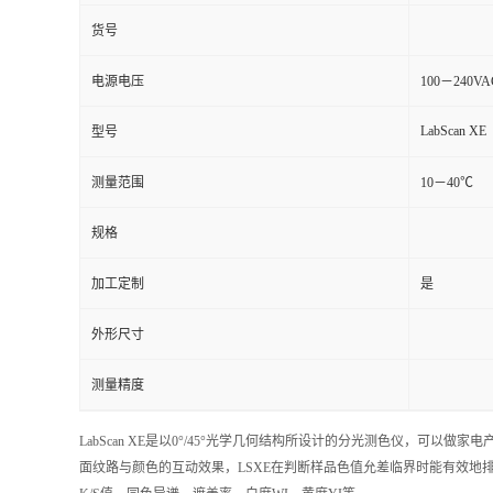
货号
电源电压
100－240V
LabScan XE
型号
测量范围
10－40℃
规格
加工定制
是
外形尺寸
测量精度
LabScan XE是以0°/45°光学几何结构所设计的分光测色仪，可以
面纹路与颜色的互动效果，LSXE在判断样品色值允差临界时能有效地排除