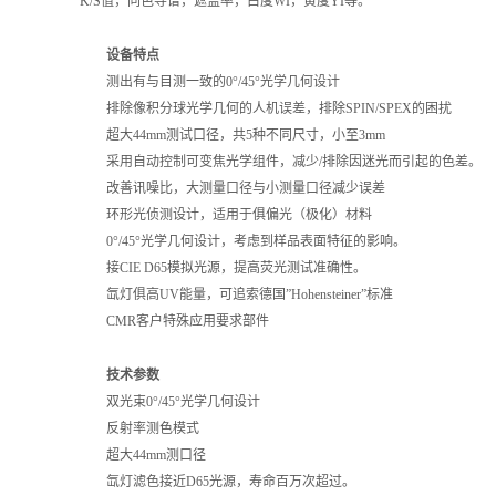
K/S值，同色导谱，遮盖率，白度WI，黄度YI等。
设备特点
测出有与目测一致的0°/45°光学几何设计
排除像积分球光学几何的人机误差，排除SPIN/SPEX的困扰
超大44mm测试口径，共5种不同尺寸，小至3mm
采用自动控制可变焦光学组件，减少/排除因迷光而引起的色差。
改善讯噪比，大测量口径与小测量口径减少误差
环形光侦测设计，适用于俱偏光（极化）材料
0°/45°光学几何设计，考虑到样品表面特征的影响。
接CIE D65模拟光源，提高荧光测试准确性。
氙灯俱高UV能量，可追索德国”Hohensteiner”标准
CMR客户特殊应用要求部件
技术参数
双光束0°/45°光学几何设计
反射率测色模式
超大44mm测口径
氙灯滤色接近D65光源，寿命百万次超过。