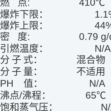
燃
点
: 410
℃
爆炸下限：
1.1
爆炸上限：
44
密
度
: 0.79 g/
引燃温度：
N/A
分
子
式：
混合物
分
子
量：
不适用
PH
值：
N/A
沸点
/
沸程：
65
℃
饱和蒸气压：
N