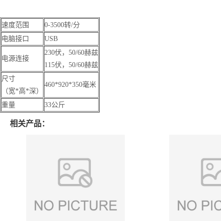
速度范围
0-3500转/分
电脑接口
USB
230伏，50/60赫兹
电源连接
115伏，50/60赫兹
尺寸
460*920*350毫米
（宽*高*深）
重量
33公斤
相关产品：