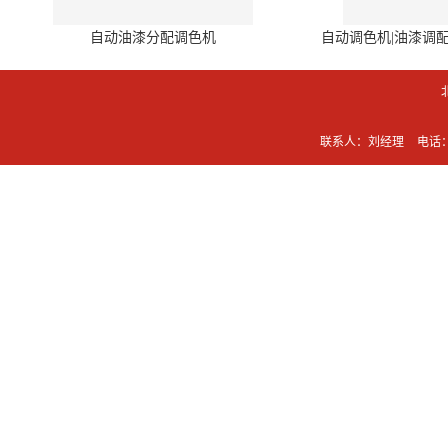
自动油漆分配调色机
自动调色机|油漆调
联系人：刘经理
电话：0