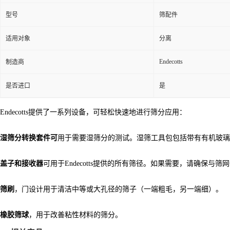
型号
筛配件
适用对象
分离
Endecotts
制造商
是否进口
是
Endecotts提供了一系列设备，可轻松快速地进行筛分应用：
湿筛分转换套件可
用于需要湿筛分的测试。
湿筛工具包包括带有有机玻璃
盖子和接收器
可用于Endecotts提供的所有筛径。
如果需要，请确保与筛网
筛刷
，门设计用于清洁中等或大孔径的筛子（一端粗毛，另一端细）。
橡胶筛球
，用于改善粘性材料的筛分。