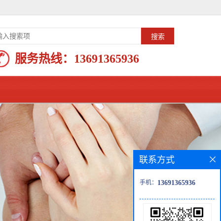
服务热线：
13691365936
联系方式
手机：
13691365936