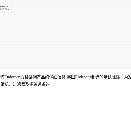
振筛机
Endecotts方格筛网产品的详细信息!英国Endecotts制造的量试验筛，为
振筛机、过滤器及相关设备的。