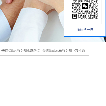
微信扫一扫
>
美国Gilson筛分机&磁选仪
>
英国Endecotts筛分机
>
方格筛