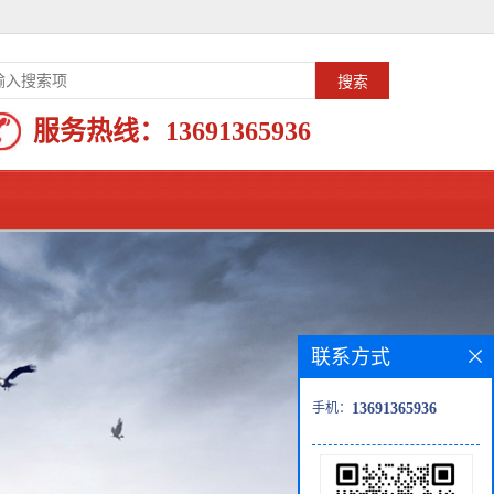
服务热线：
13691365936
联系方式
手机：
13691365936