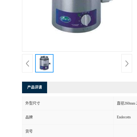
产品详请
外型尺寸
直径260mm 
Endecotts
品牌
货号