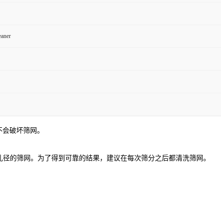
eaner
而不会破坏筛网。
孔径的筛网。为了得到可靠的结果，建议在每次筛分之后都清洗筛网。