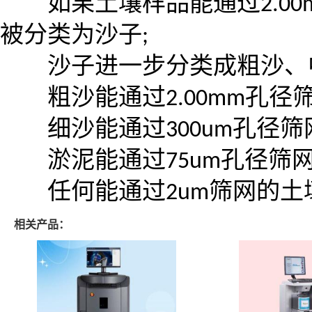
如果土壤样品能通过
2.0
被分类为沙子
;
沙子进一步分类成粗沙、
粗沙能通过
2.00mm
孔径
细沙能通过
300um
孔径筛
淤泥能通过
75um
孔径筛
任何能通过
2um
筛网的土
相关产品：