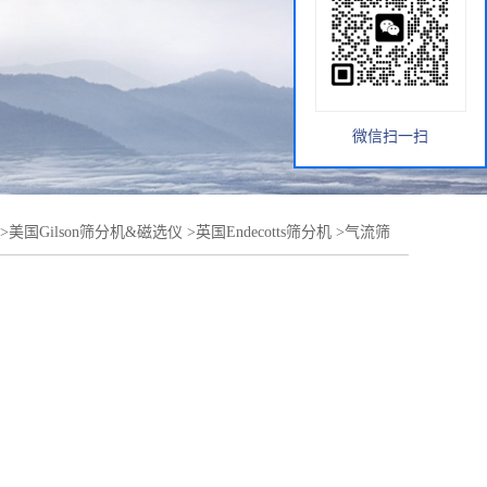
微信扫一扫
>
美国Gilson筛分机&磁选仪
>
英国Endecotts筛分机
>
气流筛