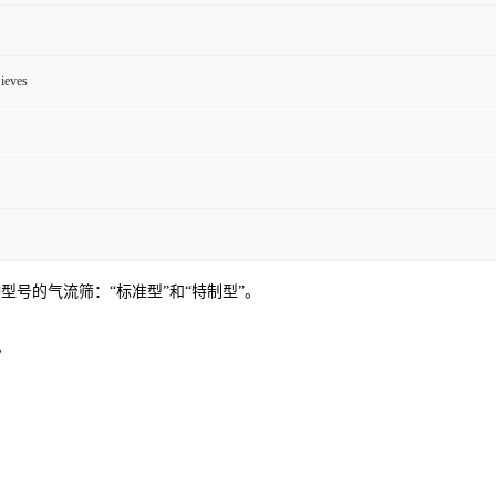
ieves
种型号的气流筛：“标准型”和“特制型”。
。
。