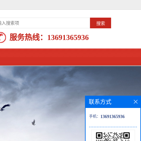
服务热线：
13691365936
联系方式
手机：
13691365936