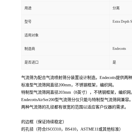
用途
分离
Extra Depth S
型号
适用对象
Endecotts
制造商
是否进口
是
气流筛为配合气流喷射筛分装置设计制造。Endecotts提供两
标准型气流筛网直径200mm，不锈钢框架，编织网。
特制型气流筛网直径203mm（8英寸），不锈钢框架，编织网
EndecottsAirSer200型气流筛分仪只能与特制型气流筛网兼容
两种气流筛的孔径都有很宽的范围以适应客户仪器的需求。
的边框（保证持续稳定）
的孔径（符合ISO3310，BS410，ASTME11或其他标准）