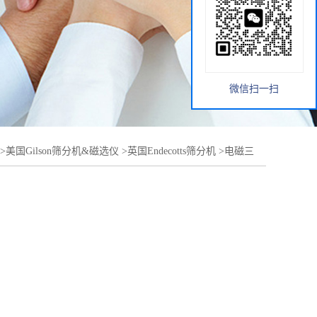
微信扫一扫
>
美国Gilson筛分机&磁选仪
>
英国Endecotts筛分机
>
电磁三