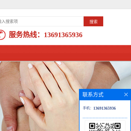
服务热线：
13691365936
联系方式
手机：
13691365936