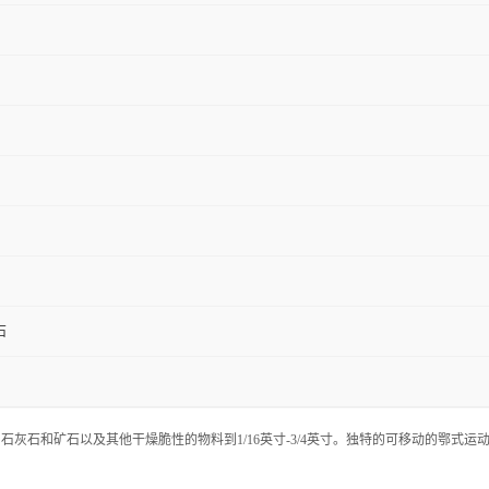
石
置，石灰石和矿石以及其他干燥脆性的物料到1/16英寸-3/4英寸。独特的可移动的鄂式