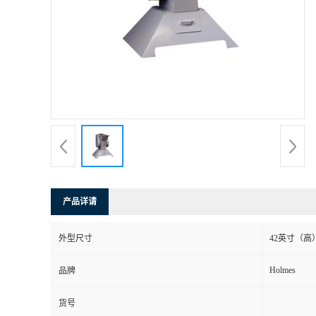
产品详请
外型尺寸
42英寸（高
Holmes
品牌
货号