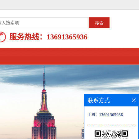
服务热线：
13691365936
联系方式
手机：
13691365936