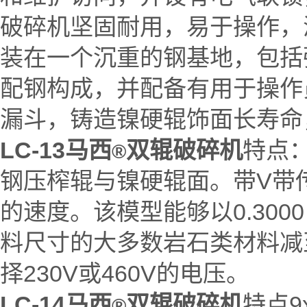
破碎机坚固耐用，易于操作，
装在一个沉重的钢基地，包括
配钢构成，并配备有用于操作
漏斗，铸造镍硬辊饰面长寿命
LC-13马西
双辊破碎机
特点：6
®
钢压榨辊与镍硬辊面。带V带传
的速度。该模型能够以0.3000
料尺寸的大多数岩石类材料减至
择230V或460V的电压。
LC-14马西
双辊破碎机
特点9x
®