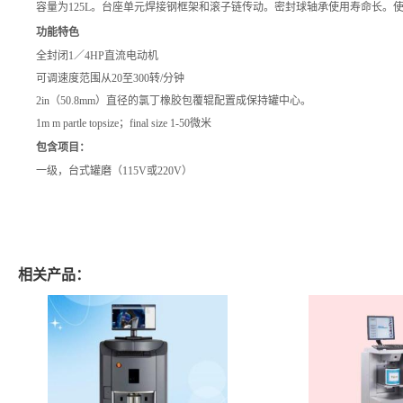
容量为125L。台座单元焊接钢框架和滚子链传动。密封球轴承使用寿命长。
功能特色
全封闭1／4HP直流电动机
可调速度范围从20至300转/分钟
2in（50.8mm）直径的氯丁橡胶包覆辊配置成保持罐中心。
1m m partle topsize；final size 1-50微米
包含项目：
一级，台式罐磨（115V或220V）
相关产品：