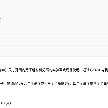
2F
150μm）尺寸范围内用于粗材料分离的实验室或现场使用。通过1／4HP电
05mm）筛子。振动筛接受六个全高度或十三个半高度8筛，四个全高度或八
150米）