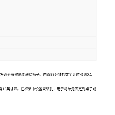
机将筛分有效地传递给筛子。内置99分钟的数字计时器到0.1
个半高度12英寸筛。在框架中设置安装孔，用于将单元固定到桌子或