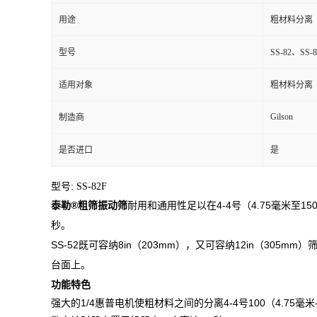
用途
粗材料分离
型号
SS-82、SS-8
适用对象
粗材料分离
Gilson
制造商
是否进口
是
型号: SS-82F
泰勒
®
粗筛振动筛
耐用和通用性足以在4-4号（4.75毫米至
秒。
SS-52既可容纳8in（203mm），又可容纳12in（3
台面上。
功能特色
强大的1/4惠普电机使粗材料之间的分离4-4号100（4.75毫米-