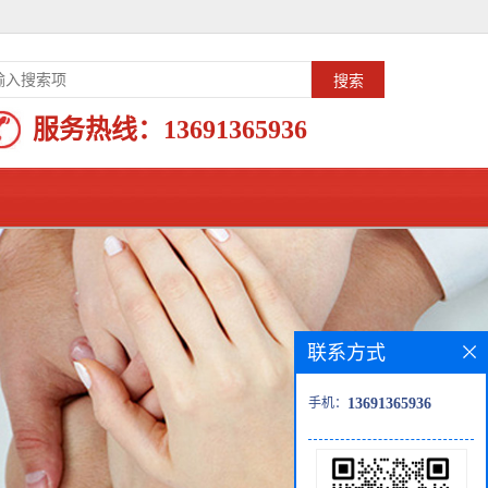
服务热线：
13691365936
联系方式
手机：
13691365936