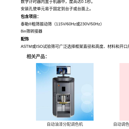
数字计时器内置于机器中，度高达0.1秒。
安装孔使单元易于固定到台子或台面上。
包含项目：
泰勒
®
粗筛振动筛（115V/60Hz或230V/50Hz）
8in筛转接器
配饰
ASTM或ISO试验筛可广泛选择框架直径和高度、材料和开口
相关产品：
自动油漆分配调色机
自动调色