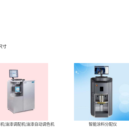
尺寸
机|油漆调配机|油漆自动调色机
智能涂料分配仪