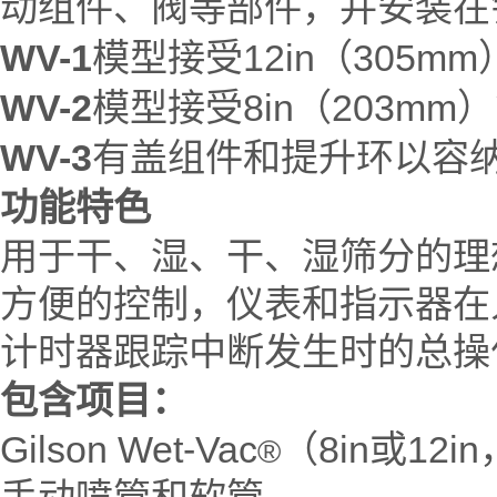
动组件、阀等部件，并安装在
WV-1
模型接受12in（305m
WV-2
模型接受8in（203mm
WV-3
有盖组件和提升环以容纳8i
功能特色
用于干、湿、干、湿筛分的理
方便的控制，仪表和指示器在
计时器跟踪中断发生时的总操
包含项目：
Gilson Wet-Vac
（8in或12i
®
手动喷管和软管