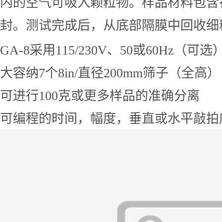
内的空气可吸入颗粒物。样品材料包含
封。测试完成后，从底部隔膜中回收细
GA-8
采用
115/230V
、
50
或
60Hz
（可选
大
容纳
7
个
8in/
直径
200mm
筛
子
（全高）
可进行
100
克或更多样品的准确分离
可编程的时间，幅度，垂直或水平
敲拍