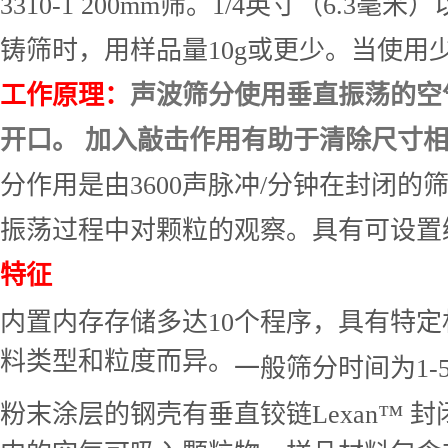
3310-1 200mm
筛。
1/4
英寸（
6.3
毫米）
铸筛时，
用样品量
10g
或更少。当使用
工作原理：
声波筛分使用垂直振荡的空
开口。 加入敲击作用有助于清除尺寸
分作用是由
3600
声脉冲
/
分钟在
封闭的
振荡
过程中对颗粒的观察。
具有
可
设置
特征
内置内存存储多达
10
个程序，具有特定
料类型和粒度而异。
一般
筛分时间为
1-
粉末涂层的钢壳有垂直铰链
Lexan™
封