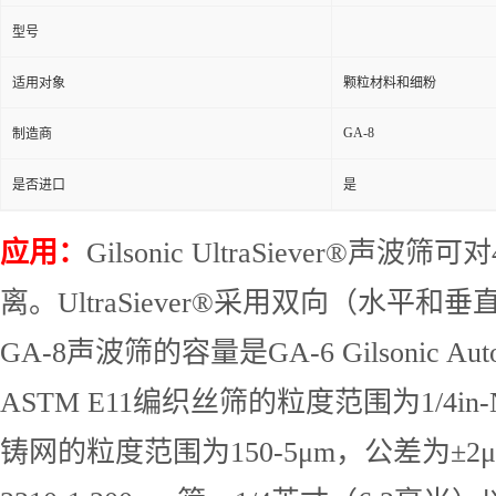
型号
适用对象
颗粒材料和细粉
GA-8
制造商
是否进口
是
应用：
Gilsonic UltraSiever®
声波筛可对
离。
UltraSiever®
采用双向（水平和垂
GA-8
声波筛的容量是
GA-6 Gilsonic Aut
ASTM E11
编织丝筛的粒度范围为
1/4in
铸网的粒度范围为
150-5μm
，公差为
±2