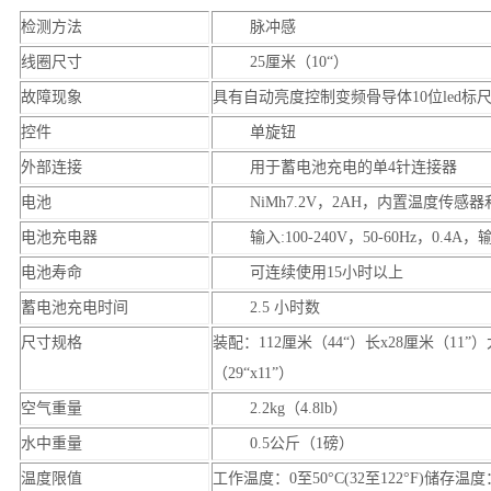
检测方法
脉冲感
线圈尺寸
25
厘米（
10
“）
故障现象
具有自动亮度控制变频骨导体
10
位
led
标
控件
单旋钮
外部连接
用于蓄电池充电的单
4
针连接器
电池
NiMh7.2V
，
2AH
，内置温度传感器
电池充电器
输入
:100-240V
，
50-60Hz
，
0.4A
，
电池寿命
可连续使用
15
小时以上
蓄电池充电时间
2.5
小时数
尺寸规格
装配：
112
厘米（
44
“）长
x28
厘米（
11
”
（
29
“
x11
”）
空气重量
2.2kg
（
4.8lb
）
水中重量
0.5
公斤（
1
磅）
温度限值
工作温度：
0
至
50
°
C(32
至
122
°
F)
储存温度