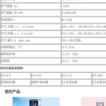
空气速度, m/s
<0,001
空气更换, 次/小时
3-20次/小时
有效容积, L
60, (120)
尺寸, 内部, w x h x d, mm
450 x 450 x 300, 60l (550 x 550 x 40
尺寸,外部, w x h x d, mm
810 x 720 x 620, 60l (910 x 820 x 72
尺寸,窗口, 4 glass, mm
200 x 300 (可选)
内部照明灯，1个
24 V, 10 W
卤样品杆架
15 (24 120l)
试样架
10 (12 120l)
热老化箱其他规格：
EB 04-II
EB 10-II
EB 12-II
EB 26HT
支架老化箱
自换气老化箱
4工位老化箱
6工位老化
相关产品：