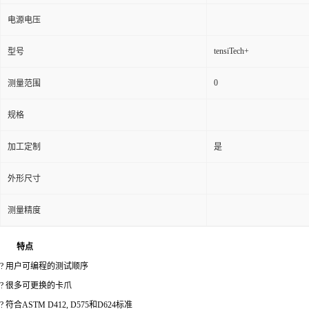
电源电压
tensiTech+
型号
0
测量范围
规格
加工定制
是
外形尺寸
测量精度
特点
? 用户可编程的测试顺序
? 很多可更换的卡爪
? 符合ASTM D412, D575和D624标准