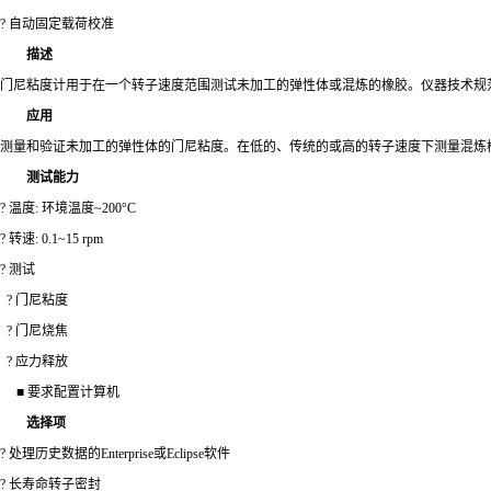
? 自动固定载荷校准
描述
门尼粘度计用于在一个转子速度范围测试未加工的弹性体或混炼的橡胶。仪器技术规范
应用
测量和验证未加工的弹性体的门尼粘度。在低的、传统的或高的转子速度下测量混炼
测试能力
? 温度: 环境温度~200°C
? 转速: 0.1~15 rpm
? 测试
? 门尼粘度
? 门尼烧焦
? 应力释放
■ 要求配置计算机
选择项
? 处理历史数据的Enterprise或Eclipse软件
? 长寿命转子密封