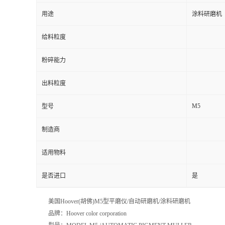
用途
涂料研磨机
给料粒度
粉碎能力
出料粒度
M5
型号
制造商
适用物料
是否进口
是
美国Hoover(胡佛)M5型平磨仪/自动研磨机/涂料研磨机
品牌：Hoover color corporation