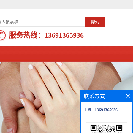
服务热线：
13691365936
联系方式
手机：
13691365936