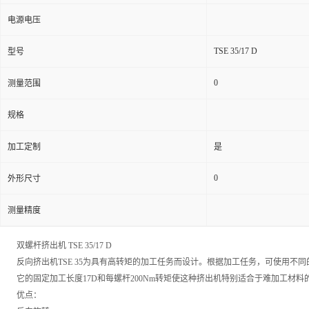
电源电压
TSE 35/17 D
型号
0
测量范围
规格
加工定制
是
0
外形尺寸
测量精度
双螺杆挤出机 TSE 35/17 D
反向挤出机TSE 35为具有高转矩的加工任务而设计。根据加工任务，可使用不同
它的固定加工长度17D和每螺杆200Nm转矩使这种挤出机特别适合于难加工材料
优点：