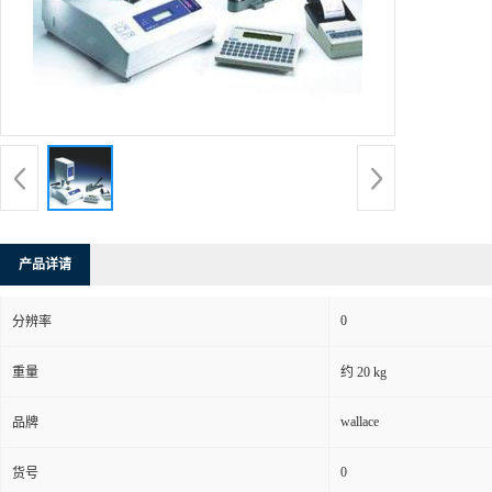
产品详请
0
分辨率
重量
约 20 kg
wallace
品牌
0
货号