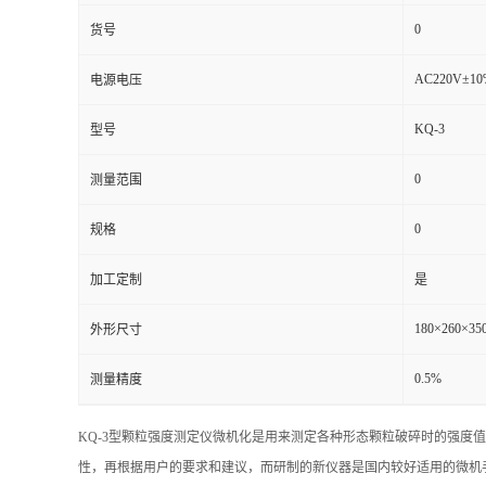
0
货号
AC220V±10
电源电压
KQ-3
型号
0
测量范围
0
规格
加工定制
是
180×260×3
外形尺寸
0.5%
测量精度
KQ-3型颗粒强度测定仪微机化是用来测定各种形态颗粒破碎时的强度
性，再根据用户的要求和建议，而研制的新仪器是国内较好适用的微机