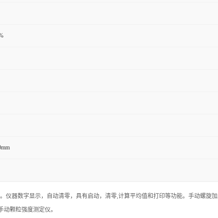
%
50mm
值。仪器数字显示，自动清零，具有启动，清零,计算平均值和打印等功能。手动螺旋
手动颗粒强度测定仪。