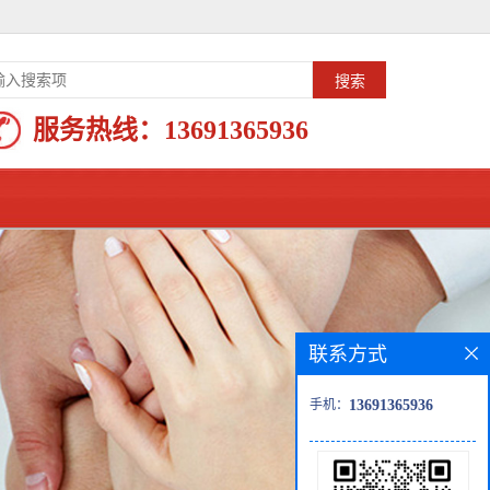
服务热线：
13691365936
联系方式
手机：
13691365936