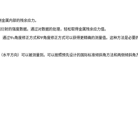
检测金属内部的残余应力。
集X射线衍射的强度数据。通过对数据的处理，轻松取得金属残余应力值。
异性，通过Ψo角度修正方式和Ψ角度修正方式可以获得更精确的测量值。这种方法是必
方向（水平方向）可以被测量到。可以按照预先设计的国际标准倾斜角方法和两侧倾斜角