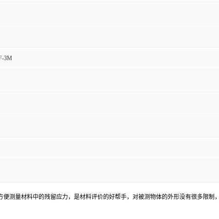
F-3M
SF-3M，可以方便测量材料中的残留应力，是材料评价的好帮手，对被测物体的外形没有很