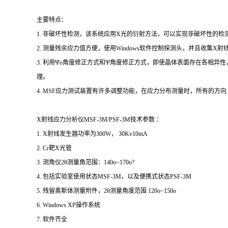
主要特点：
1. 非破坏性检测，该系统应用X光的衍射方法，可以实现非破坏性的
2. 测量残余应力值方便，使用Windows软件控制探测头，并且收
3. 利用Ψo角度修正方式和Ψ角度修正方式，即使晶体表面存在各相
理。
4. MSF应力测试装置有许多调整功能，在应力分布测量时，所有的
X射线应力分析仪MSF-3M/PSF-3M技术参数 ：
1. X射线发生器功率为300W， 30Kv10mA
2. Cr靶X光管
3. 测角仪2θ测量角范围：140o~170o?
4. 包括实验室使用状态MSF-3M，以及便携式状态PSF-3M
5. 残留奥斯体测量附件，2θ测量角度范围 120o~150o
6. Windows XP操作系统
7. 软件齐全