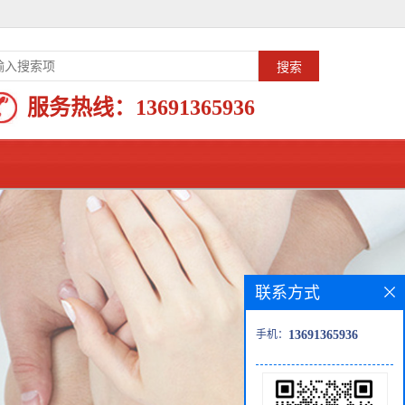
服务热线：
13691365936
联系方式
手机：
13691365936