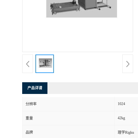
产品详请
1024
分辨率
42kg
重量
品牌
理学Rigku