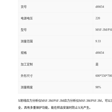
df6654
货号
220
电源电压
MSF-3M/PS
型号
9.33
测量范围
df6654
规格
加工定制
是
600*550*700
外形尺寸
98%
测量精度
X射线应力分析仪MSF-3M/PSF-3M应力分析仪MSF-3M/P
全，具有多重保护功能，能在样品安装时防止X光产生。