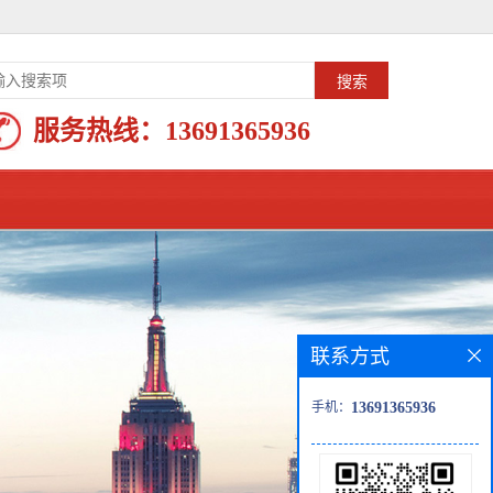
服务热线：
13691365936
联系方式
手机：
13691365936