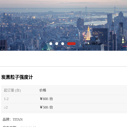
炭黑粒子强度计
起订量 (台)
价格
1-2
￥
600 /台
≥2
￥
500 /台
品牌：
TITAN