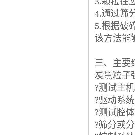
3.颗粒
4.通过
5.根据
该方法能
三、主要
炭黑粒子
?测试主
?驱动系
?测试腔
?筛分或