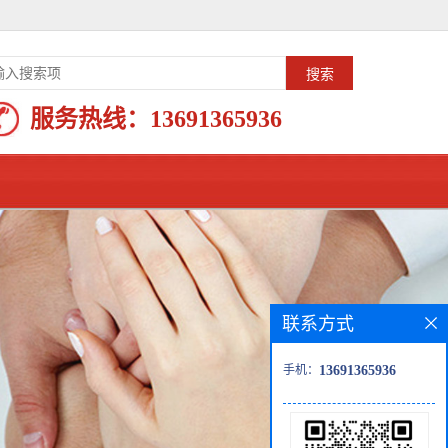
服务热线：
13691365936
联系方式
手机：
13691365936