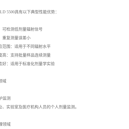
w TLD 5500具有以下典型性能优势：
：可检测低剂量辐射信号
：重复测量误差小
应范围：适用于不同辐射水平
度高：支持批量样品连续测量
性好：适用于标准化剂量学实验
领域
防护监测
业、实验室及医疗机构人员的个人剂量监测。
物理领域