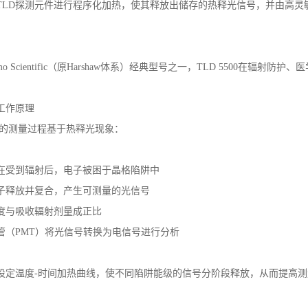
TLD探测元件进行程序化加热，使其释放出储存的热释光信号，并由高灵
rmo Scientific（原Harshaw体系）经典型号之一，TLD 5500在
工作原理
500的测量过程基于热释光现象：
料在受到辐射后，电子被困于晶格陷阱中
子释放并复合，产生可测量的光信号
度与吸收辐射剂量成正比
管（PMT）将光信号转换为电信号进行分析
设定温度-时间加热曲线，使不同陷阱能级的信号分阶段释放，从而提高