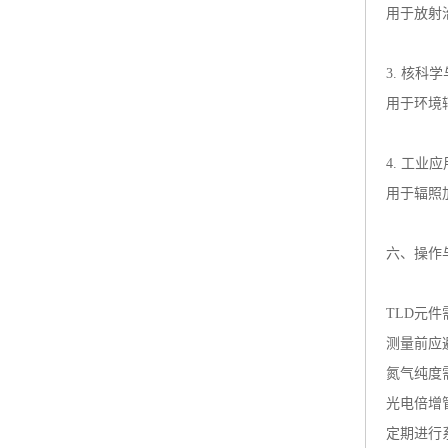
用于放射
3. 核科
用于环境
4. 工业应
用于辐照
六、操作
TLD元
测量前应
氮气纯度
光电倍增
定期进行