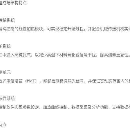
组成与结构特点
与传输系统
精确控制的线性加热模块，可实现稳定升温过程，并配合机械传送机构实现
保护系统
程中通入高纯氮气，以减少高温下材料氧化或信号干扰，提高测量重复性
检测单元
敏光电倍增管（PMT），能够检测极微弱光信号，并保证宽动态范围内的
与软件系统
控制软件实现参数设定、加热曲线控制、数据采集及分析功能，支持数据
特点