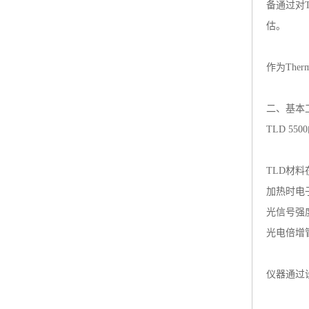
备通过对
估。
作为The
二、基本
TLD 5
TLD材
加热时电
光信号强
光电倍增
仪器通过