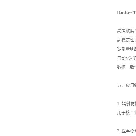
Harsha
高灵敏度
高稳定性
宽剂量响
自动化程
数据一致
五、应用
1. 辐射
用于核工
2. 医学