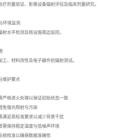
治疗剂量验证、影像设备辐射评估及临床剂量研究。
学与环境监测
辐射水平检测及核设施周边监控。
用
加工、材料改性及电子器件抗辐射测试。
与维护要点
件需严格退火处理以保证初始状态一致
避免强光照射与污染
需满足高标准要求以减少背景干扰
管需保持稳定温度与低噪声环境
系统校准以确保数据准确性