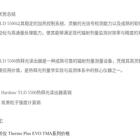
优势总结
aw TLD 5500以其稳定的加热控制系统、灵敏的光信号检测能力以及成
动化与高通量处理能力，使其能够满足现代辐射剂量监测对效率与精度的
aw TLD 5500热释光读出器是一种成熟可靠的辐射剂量测量设备，凭借
要应用价值，是热释光剂量学实验与监测体系中的核心仪器之一。
：
Harshaw TLD 5500热释光读出器直销
：
炭黑粒子强度计直销
闻：
 Thermo Plus EVO TMA系列价格