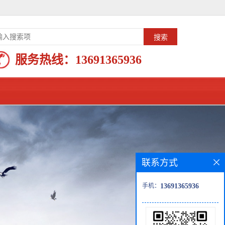
服务热线：
13691365936
联系方式
手机：
13691365936