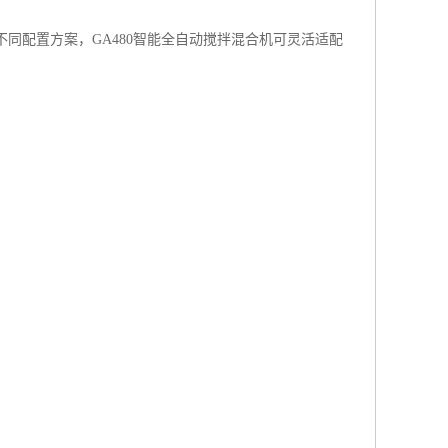
不同配置方案，
GA480
智能全自动搅拌混合机可灵活适配