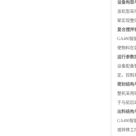
设备构型
该机型采
架实现整
复合搅拌
GA480
智
使物料在
运行参数
设备配备
定。控制
密封结构
整机采用
于与前后
出料结构
GA480
智
或转移工