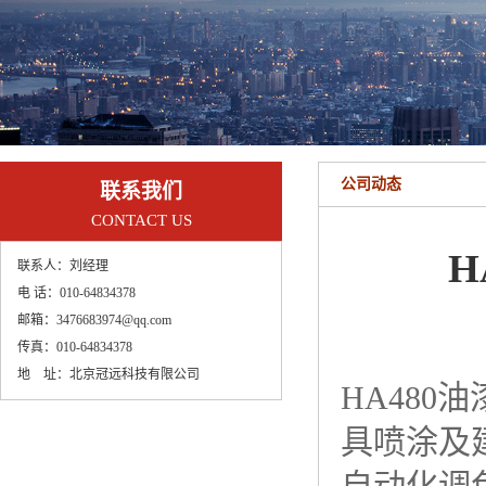
公司动态
联系我们
CONTACT US
H
联系人：
刘经理
电 话：
010-64834378
邮箱：
3476683974@qq.com
传真：
010-64834378
地 址：
北京冠远科技有限公司
HA480
油
具喷涂及