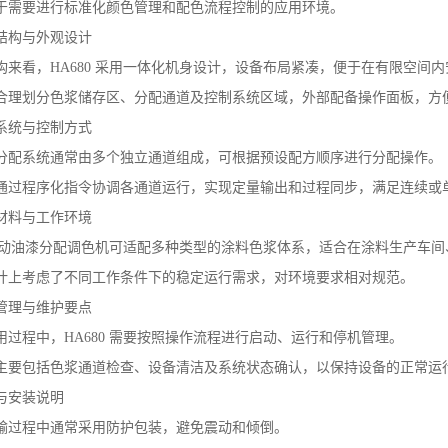
于需要进行标准化颜色管理和配色流程控制的应用环境。
结构与外观设计
构来看，HA680 采用一体化机身设计，设备布局紧凑，便于在有限空间
合理划分色浆储存区、分配通道及控制系统区域，外部配备操作面板，方
系统与控制方式
分配系统通常由多个独立通道组成，可根据预设配方顺序进行分配操作。
通过程序化指令协调各通道运行，实现定量输出和过程同步，满足连续或
材料与工作环境
0 自动油漆分配调色机可适配多种类型的涂料色浆体系，适合在涂料生产车
计上考虑了不同工作条件下的稳定运行需求，对环境要求相对规范。
管理与维护要点
用过程中，HA680 需要按照操作流程进行启动、运行和停机管理。
主要包括色浆通道检查、设备清洁及系统状态确认，以保持设备的正常运
与安装说明
输过程中通常采用防护包装，避免震动和倾倒。