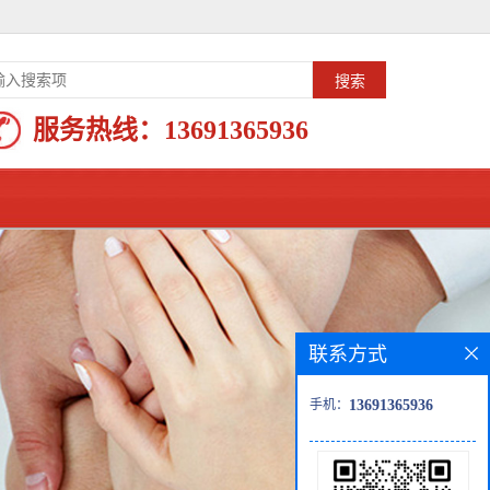
服务热线：
13691365936
联系方式
手机：
13691365936